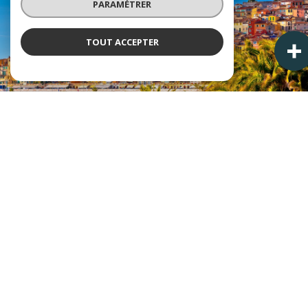
PARAMÉTRER
TOUT ACCEPTER
VENDEZ MIEUX. ACHETEZ EN SÉCURITÉ. INVESTISSEZ AVEC
MÉTHODE.
L'agence immobilière à Menton, Nice et Callian
,
Azur
Patrimoine Immobilier
met à votre disposition une