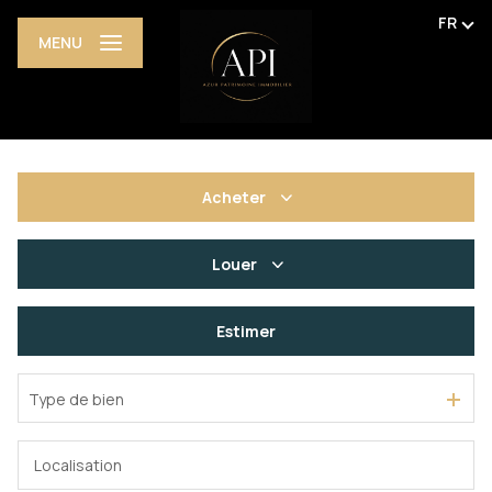
FR
MENU
Acheter
De l'ancien
Louer
De l'immo pro
De l'immo pro
Estimer
Type de bien