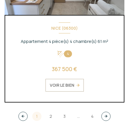
NICE (06300)
Appartement 4 pièce(s) 4 chambre(s) 61 m²
4
367 500 €
VOIR LE BIEN
1
2
3
...
4