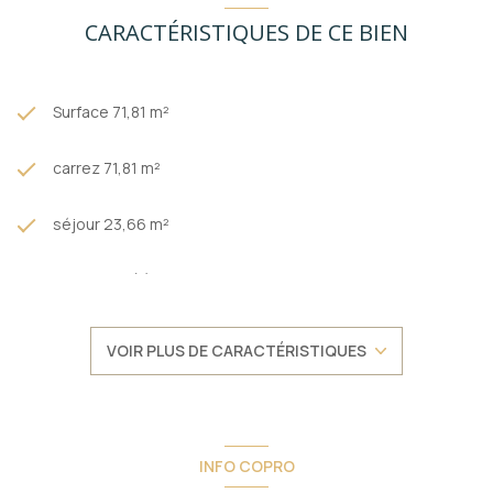
CARACTÉRISTIQUES DE CE BIEN
Surface 71,81 m²
carrez 71,81 m²
séjour 23,66 m²
2 chambre(s)
1 salle(s) de bain
VOIR PLUS DE CARACTÉRISTIQUES
construit en 1962
cuisine séparée (équipée)
INFO COPRO