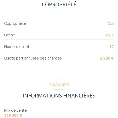
Chauffage collectif : autre (autre)
COPROPRIÉTÉ
2ème étage
Copropriété
Oui
6 étage(s)
Lot n°
45, 5
ascenseur
Nombre de lots
97
cave
Quote part annuelle des charges
2 220 €
balcon
FINANCIER
INFORMATIONS FINANCIÈRES
Prix de vente
339 000 €