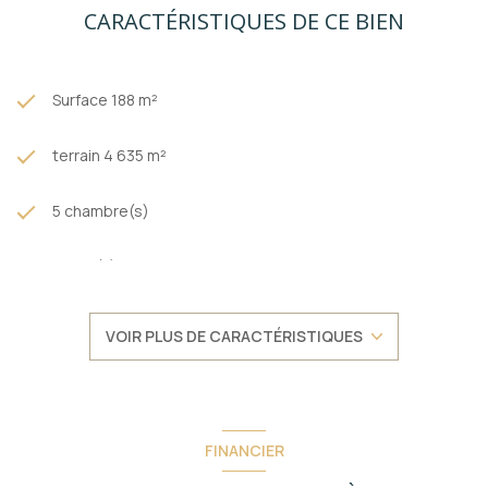
abris pour voitures et/ou espaces de stockage. La propriété
CARACTÉRISTIQUES DE CE BIEN
est équipée d’un portail électrique, d’un éclairage extérieur et
d’un système d’alarme.
Bien exceptionnel à ne pas rater, contacter au plus vite José :
07 83 54 64 15
Surface 188 m²
Zone soumise à une obligation légale de débroussaillement.
Les informations sur les risques auxquels ce bien est exposé
terrain 4 635 m²
sont disponibles sur le site
Géorisques
5 chambre(s)
1 salle(s) de bain
2 salle(s) d'eau
VOIR PLUS DE CARACTÉRISTIQUES
construit en 1700
cuisine séparée (équipée)
FINANCIER