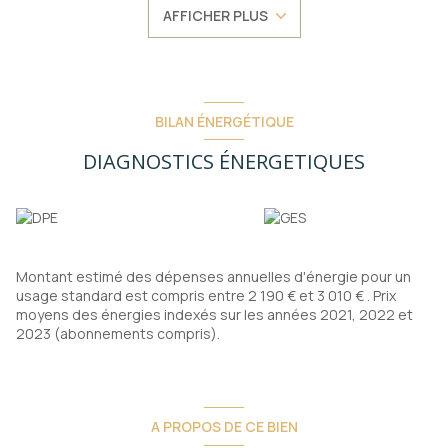
Un véritable coin de paradis.
AFFICHER PLUS
La propriété dispose de plusieurs cuves enterrées de
récupération d’eau pour l’entretien du jardin. L’assainissement
est assuré par une micro-station aux normes.
La maison se compose comme suit :
Au rez-de-chaussée :
Vaste entrée avec poêle à bois
BILAN ÉNERGÉTIQUE
Salon chaleureux
Cuisine entièrement équipée avec murs en pierres
DIAGNOSTICS ÉNERGETIQUES
apparentes
Véranda vitrée et chauffée, ouverte sur le jardin fleuri
Salle d'eau avec WC
Au premier étage :
Deux chambres, dont une suite parentale
WC indépendant
Montant estimé des dépenses annuelles d'énergie pour un
Un bureau pouvant faire office de chambre d’appoint
usage standard est compris entre 2 190 € et 3 010 € . Prix
Au second étage :
moyens des énergies indexés sur les années 2021, 2022 et
Deux chambres supplémentaires climatisées, dont une suite
2023 (abonnements compris).
parentale
WC indépendant
Murs en pierres apparentes à l’intérieur confèrent à la maison
tout le charme et l’authenticité de l’ancien.
À l’extérieur :
A PROPOS DE CE BIEN
Un abri en pierre faisant office de cellier et d’atelier, plusieurs