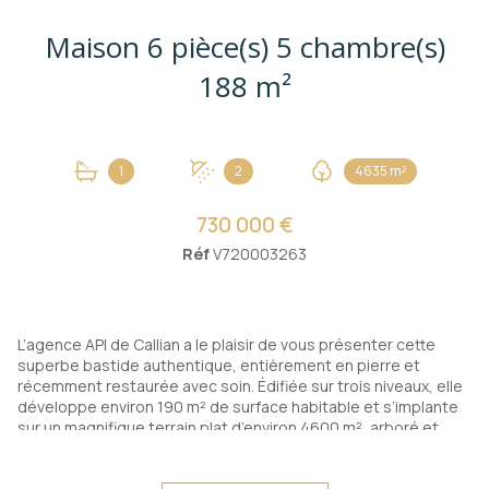
Maison 6 pièce(s) 5 chambre(s)
188 m²
1
2
4635 m²
730 000 €
Réf
V720003263
L’agence API de Callian a le plaisir de vous présenter cette
superbe bastide authentique, entièrement en pierre et
récemment restaurée avec soin. Édifiée sur trois niveaux, elle
développe environ 190 m² de surface habitable et s’implante
sur un magnifique terrain plat d’environ 4600 m², arboré et
paysagé, offrant un cadre de vie paisible et privilégié, idéal
pour une résidence familiale ou secondaire.