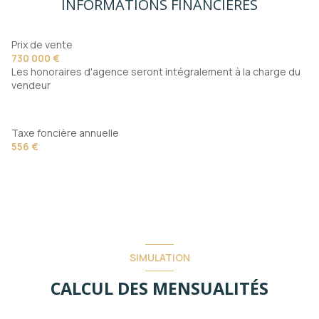
6 parking(s)
INFORMATIONS FINANCIÈRES
exposition Sud-Est
Prix de vente
730 000 €
Les honoraires d'agence seront intégralement à la charge du
2 niveau(x)
vendeur
2ème étage
Taxe foncière annuelle
vue dégagée sur la verdure
556 €
cave
terrasse
visiophone
SIMULATION
CALCUL DES MENSUALITÉS
interphone