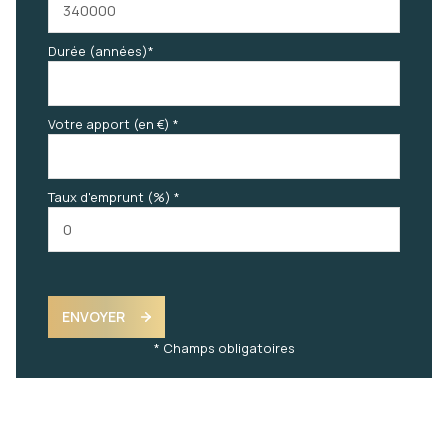
Durée (années)*
Votre apport (en €) *
Taux d'emprunt (%) *
ENVOYER
* Champs obligatoires