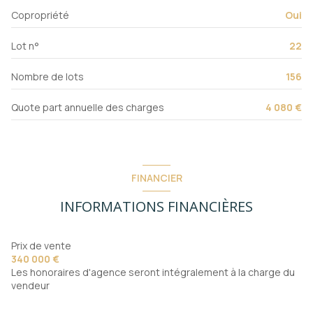
Copropriété
Oui
ascenseur
Lot n°
22
cave
Nombre de lots
156
balcon
Quote part annuelle des charges
4 080 €
terrasse
interphone
FINANCIER
INFORMATIONS FINANCIÈRES
Prix de vente
340 000 €
Les honoraires d'agence seront intégralement à la charge du
vendeur