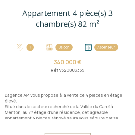
Appartement 4 pièce(s) 3
chambre(s) 82 m²
1
Balcon
Ascenseur
340 000 €
Réf
V320003335
L'agence API vous propose à la vente ce 4 pièces en étage
élevé.
Situé dans le secteur recherché de la Vallée du Careï à
Menton, au 7? étage d’une résidence, cet agréable
appartement 4 pièces rénové saura vous séduire par sa
luminosité et ses beaux volumes.
Dès l’entrée, vous découvrez un spacieux séjour de 34 m²