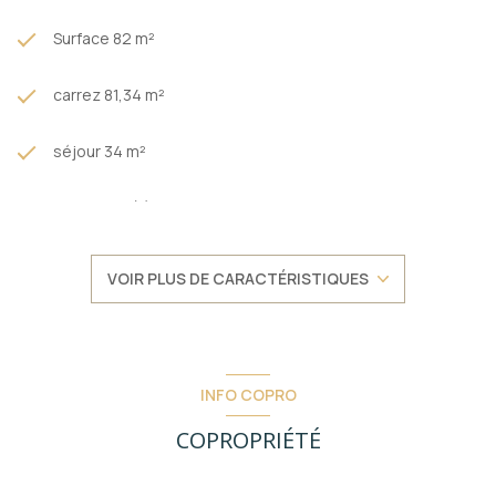
Surface 82 m²
carrez 81,34 m²
séjour 34 m²
3 chambre(s)
1 salle(s) d'eau
VOIR PLUS DE CARACTÉRISTIQUES
construit en 1976
cuisine américaine (équipée)
INFO COPRO
Chauffage collectif : chaudière (gaz)
COPROPRIÉTÉ
7ème étage