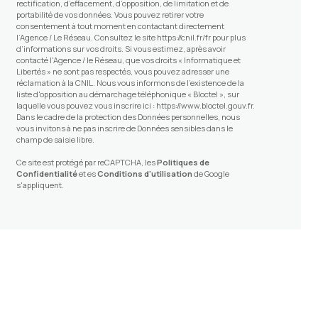
rectification, d’effacement, d’opposition, de limitation et de
portabilité de vos données. Vous pouvez retirer votre
consentement à tout moment en contactant directement
l’Agence / Le Réseau. Consultez le site
https://cnil.fr/fr
pour plus
d’informations sur vos droits. Si vous estimez, après avoir
contacté l'Agence / le Réseau, que vos droits « Informatique et
Libertés » ne sont pas respectés, vous pouvez adresser une
réclamation à la CNIL. Nous vous informons de l’existence de la
liste d'opposition au démarchage téléphonique « Bloctel », sur
laquelle vous pouvez vous inscrire ici :
https://www.bloctel.gouv.fr
.
Dans le cadre de la protection des Données personnelles, nous
vous invitons à ne pas inscrire de Données sensibles dans le
champ de saisie libre.
Ce site est protégé par reCAPTCHA, les
Politiques de
Confidentialité
et es
Conditions d'utilisation
de Google
s'appliquent.