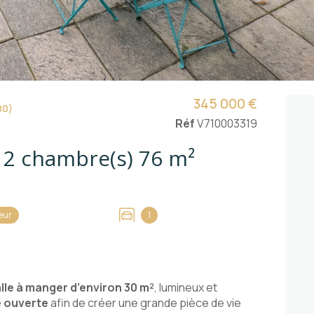
345 000 €
00)
Réf
V710003319
Appartement 3 pièce(s) 2 chambre(s) 76 m²
eur
1
alle à manger d’environ 30 m²
, lumineux et
e ouverte
afin de créer une grande pièce de vie