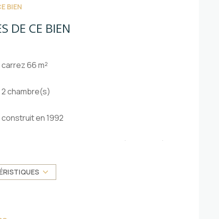
E BIEN
S DE CE BIEN
carrez 66 m²
2 chambre(s)
construit en 1992
Chauffage individuel : convecteur (electrique)
exposition Ouest
ÉRISTIQUES
ascenseur