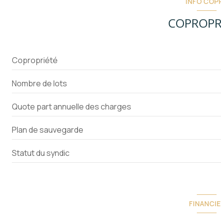
INFO COP
vue Jardin
COPROPR
interphone
accès handicapé
Copropriété
Nombre de lots
Quote part annuelle des charges
Plan de sauvegarde
Statut du syndic
FINANCIE