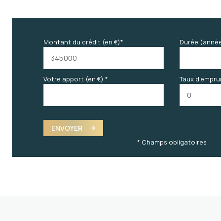
Montant du crédit (en €)*
Durée (anné
Votre apport (en €) *
Taux d'empru
ENVOYER
* Champs obligatoires