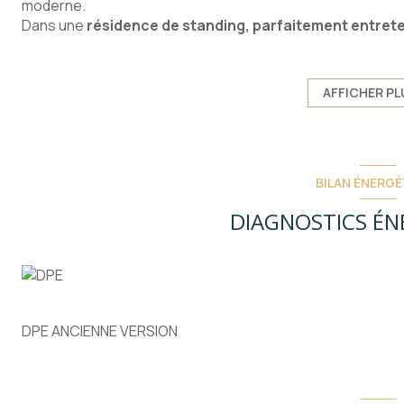
moderne.
Dans une
résidence de standing, parfaitement entret
de-jardin de 76 m²
, (66 carrez) offrant un cadre de vie 
Côté extérieur, vous profiterez d’un
agréable jardin d’en
détente ou pour les enfants.
AFFICHER PL
Prévoir un rafraichissement de l'appartement.
Un garage
est une cave sont rattachés à l'appartement.
Un bien rare sur le secteur,
idéal pour ceux qui recherc
commodités de Nice Ouest
.
BILAN ÉNERGÉ
Contactez moi: 06.12.97.37.61
Bien soumis au statut de la copropriété - Charges annuel
DIAGNOSTICS ÉN
charge vendeur
DPE ANCIENNE VERSION