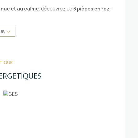
enue et au calme
, découvrez ce
3 pièces en rez-
agréable sur le secteur recherché de Nice Ouest.
viron 30 m²
, idéal pour vos repas, moments de
US
hent le calme tout en restant proche des
TIQUE
les 1630€ - Taxes Foncières 1500 € - Honoraires
ERGETIQUES