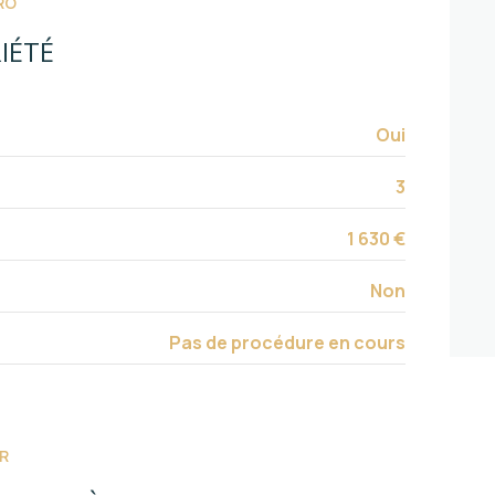
RO
cave
IÉTÉ
quartier Nice Ouest
Oui
3
1 630 €
Non
Pas de procédure en cours
R