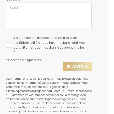
Message *
J'ai pris connaissance de la Politique de
confidentialité et des informations relatives
au traitement de mes données personnelles
*
* Champs obligatoires
ENVOYER
Les informations recueillies sur ce formulaire sont enregistrées
dans un fichier informatisé par La Boite Immo agissant comme
Sous-traitant du traitement pour la gestion de la
clientèle/prospects de l'Agence / du Réseau qui reste Responsable
du Traitement de vos Données personnelles. La base légale du
traitement repose sur l'intérêt légitime de l'Agence / du Réseau.
Elles sont conservées jusqu'à demande de suppression et sont
destinées à l'Agence / au Réseau. Conformément à la loi «
informatique et libertés », vous disposez des droits d’accès, de